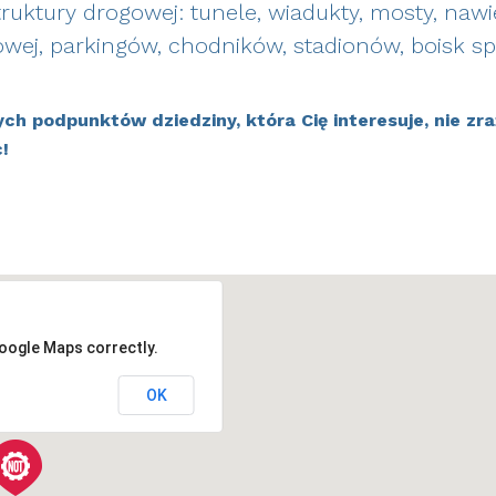
truktury drogowej: tunele, wiadukty, mosty, na
owej, parkingów, chodników, stadionów, boisk s
h podpunktów dziedziny, która Cię interesuje, nie zraż
!
Google Maps correctly.
OK